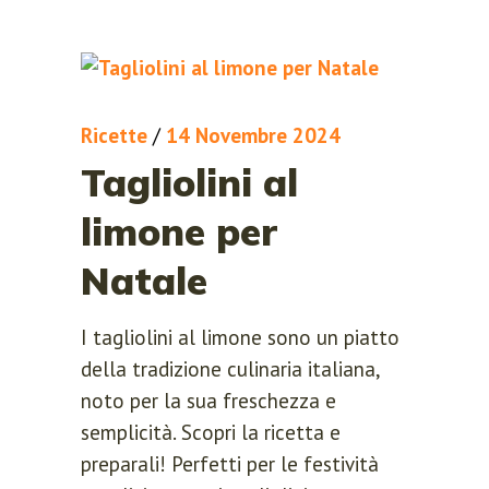
create a new password via email.
Ricette
/
14 Novembre 2024
RESET PASSWORD
Tagliolini al
limone per
Natale
I tagliolini al limone sono un piatto
della tradizione culinaria italiana,
noto per la sua freschezza e
semplicità. Scopri la ricetta e
preparali! Perfetti per le festività