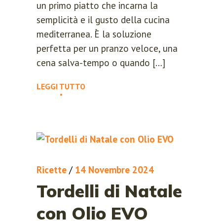
un primo piatto che incarna la
Log into your account in just a few
semplicità e il gusto della cucina
steps.
mediterranea. È la soluzione
perfetta per un pranzo veloce, una
cena salva-tempo o quando […]
LEGGI TUTTO
Remember me
Lost your password?
Ricette
/
14 Novembre 2024
LOGIN
Tordelli di Natale
Register now.
con Olio EVO
Set up a free account today.