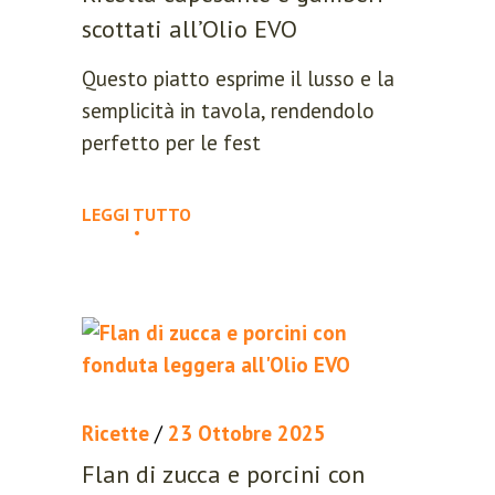
Lost your password?
scottati all’Olio EVO
Please enter your username or email
Questo piatto esprime il lusso e la
address. You will receive a link to
semplicità in tavola, rendendolo
create a new password via email.
perfetto per le fest
LEGGI TUTTO
RESET PASSWORD
Ricette
/
23 Ottobre 2025
Flan di zucca e porcini con