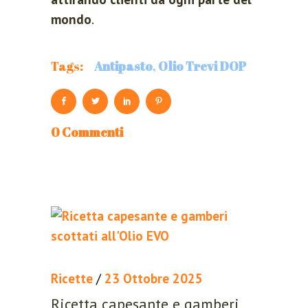
Register now.
mondo
.
Set up a free account today.
Tags:
Antipasto
,
Olio Trevi DOP
0 Commenti
REGISTER
Ricette
/
23 Ottobre 2025
Ricetta capesante e gamberi