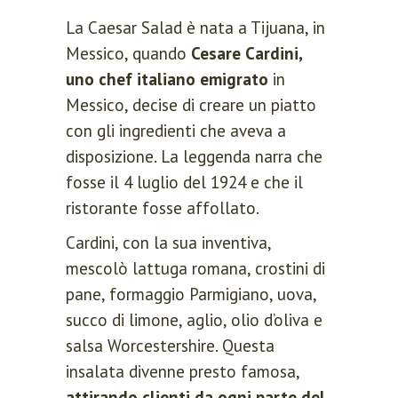
La Caesar Salad è nata a Tijuana, in
Sign in here.
Messico, quando
Cesare Cardini,
uno chef italiano emigrato
in
Log into your account in just a few
Messico, decise di creare un piatto
steps.
con gli ingredienti che aveva a
disposizione. La leggenda narra che
fosse il 4 luglio del 1924 e che il
ristorante fosse affollato.
Cardini, con la sua inventiva,
mescolò lattuga romana, crostini di
Remember me
pane, formaggio Parmigiano, uova,
Lost your password?
succo di limone, aglio, olio d’oliva e
salsa Worcestershire. Questa
insalata divenne presto famosa,
LOGIN
attirando clienti da ogni parte del