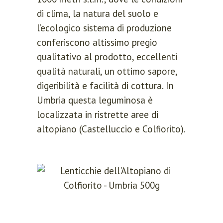
di clima, la natura del suolo e
Remember me
l’ecologico sistema di produzione
Lost your password?
conferiscono altissimo pregio
qualitativo al prodotto, eccellenti
qualità naturali, un ottimo sapore,
LOGIN
digeribilità e facilità di cottura. In
Umbria questa leguminosa è
Register now.
localizzata in ristrette aree di
Set up a free account today.
altopiano (Castelluccio e Colfiorito).