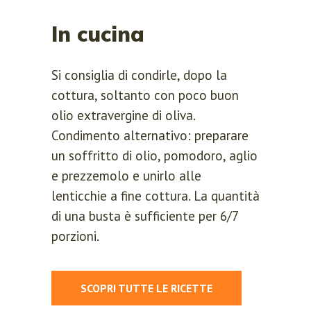
In cucina
Si consiglia di condirle, dopo la
REGISTER
cottura, soltanto con poco buon
olio extravergine di oliva.
Lost your password?
Condimento alternativo: preparare
Please enter your username or email
un soffritto di olio, pomodoro, aglio
address. You will receive a link to
e prezzemolo e unirlo alle
create a new password via email.
lenticchie a fine cottura. La quantità
di una busta è sufficiente per 6/7
porzioni.
RESET PASSWORD
SCOPRI TUTTE LE RICETTE