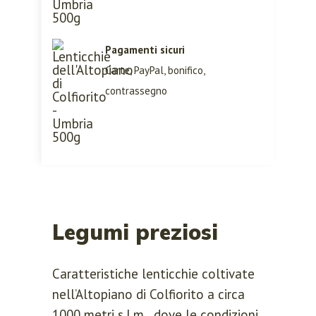
Pagamenti sicuri
Carte, PayPal, bonifico,
contrassegno
LOGIN
REGISTER
Sign in here.
Log into your account in just a few
steps.
Legumi preziosi
Caratteristiche lenticchie coltivate
nell’Altopiano di Colfiorito a circa
1000 metri s.l.m., dove le condizioni