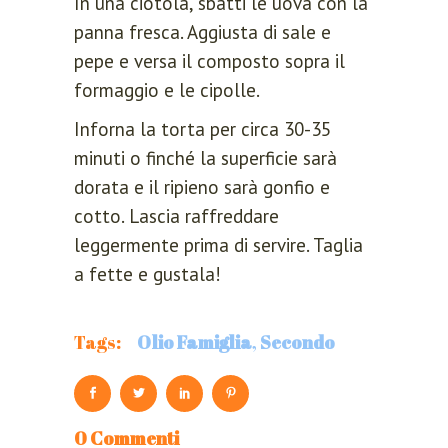
In una ciotola, sbatti le uova con la
panna fresca. Aggiusta di sale e
pepe e versa il composto sopra il
formaggio e le cipolle.
Inforna la torta per circa 30-35
minuti o finché la superficie sarà
dorata e il ripieno sarà gonfio e
cotto. Lascia raffreddare
leggermente prima di servire. Taglia
LOGIN
REGISTER
a fette e gustala!
Sign in here.
Tags:
Olio Famiglia
,
Secondo
Log into your account in just a few
steps.
0 Commenti