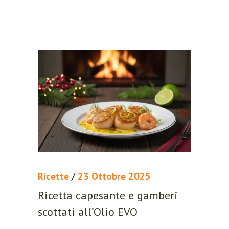
Remember me
Lost your password?
LOGIN
Register now.
Ricette
/
23 Ottobre 2025
Set up a free account today.
Ricetta capesante e gamberi
scottati all’Olio EVO