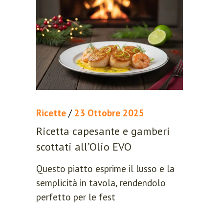
LOGIN
REGISTER
Ricette
/
23 Ottobre 2025
Ricetta capesante e gamberi
scottati all’Olio EVO
Sign in here.
Questo piatto esprime il lusso e la
Log into your account in just a few
semplicità in tavola, rendendolo
steps.
perfetto per le fest