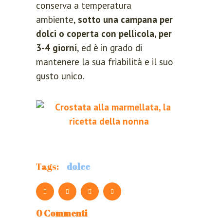
conserva a temperatura
ambiente,
sotto una campana per
dolci o coperta con pellicola, per
REGISTER
3-4 giorni
, ed è in grado di
mantenere la sua friabilità e il suo
Lost your password?
gusto unico.
Please enter your username or email
address. You will receive a link to
create a new password via email.
Tags:
dolce
RESET PASSWORD
0 Commenti