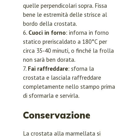
Remember me
quelle perpendicolari sopra. Fissa
Lost your password?
bene le estremità delle strisce al
bordo della crostata.
Cuoci in forno
: inforna in forno
LOGIN
statico preriscaldato a 180°C per
circa 35-40 minuti, o finché la frolla
Register now.
non sarà ben dorata.
Set up a free account today.
Fai raffreddare
: sforna la
crostata e lasciala raffreddare
completamente nello stampo prima
di sformarla e servirla.
Conservazione
La crostata alla marmellata si