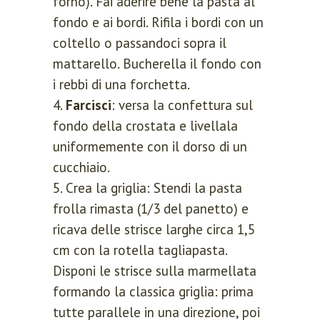
forno). Fai aderire bene la pasta al
fondo e ai bordi. Rifila i bordi con un
coltello o passandoci sopra il
mattarello. Bucherella il fondo con
LOGIN
REGISTER
i rebbi di una forchetta.
Farcisci
: versa la confettura sul
fondo della crostata e livellala
Sign in here.
uniformemente con il dorso di un
cucchiaio.
Log into your account in just a few
Crea la griglia: Stendi la pasta
steps.
frolla rimasta (1/3 del panetto) e
ricava delle strisce larghe circa 1,5
cm con la rotella tagliapasta.
Disponi le strisce sulla marmellata
formando la classica griglia: prima
tutte parallele in una direzione, poi