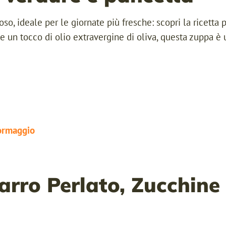
oso, ideale per le giornate più fresche: scopri la ricetta 
Remember me
e e un tocco di olio extravergine di oliva, questa zuppa è
Lost your password?
LOGIN
Register now.
Set up a free account today.
arro Perlato, Zucchin