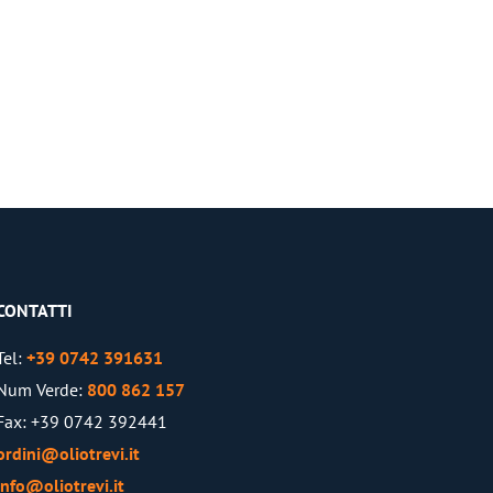
CONTATTI
Tel:
+39 0742 391631
Num Verde:
800 862 157
Fax: +39 0742 392441
ordini@oliotrevi.it
info@oliotrevi.it