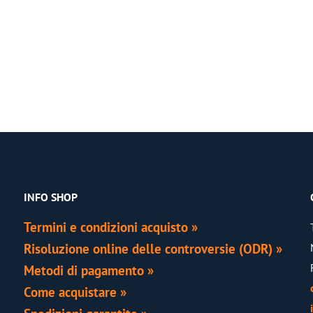
REGISTER
Lost your password?
Please enter your username or email
address. You will receive a link to
INFO SHOP
create a new password via email.
Termini e condizioni acquisto »
Risoluzione online delle controversie (ODR) »
Metodi di pagamento »
Come acquistare »
RESET PASSWORD