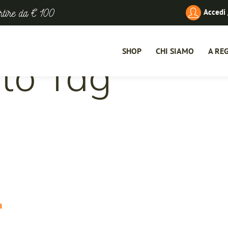
artire da € 100
Accedi 
OLIO EVO
UNA STO
CONDIMENTI
LA NOST
SHOP
CHI SIAMO
A RE
ato Tag
VINI
IL FRAN
SPECIALITÀ UMB
FOOD BOX
OLIO EVO
UNA STORIA DI FAM
I VA
STRENNE NATALI
CONDIMENTI
LA NOSTRA TERRA
METO
SPECIALITÀ PASQ
VINI
IL FRANTOIO
IL B
SPECIALITÀ UMBRE
DEGU
FOOD BOX
UNIC
STRENNE NATALIZIE
SPECIALITÀ PASQUALI