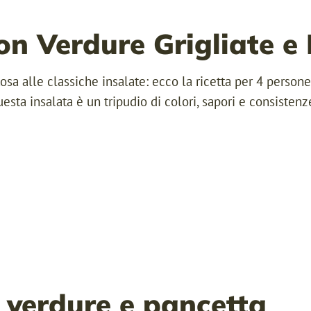
on Verdure Grigliate e
tosa alle classiche insalate: ecco la ricetta per 4 person
questa insalata è un tripudio di colori, sapori e consistenze
LOGIN
REGISTER
Sign in here.
Log into your account in just a few
steps.
 verdure e pancetta