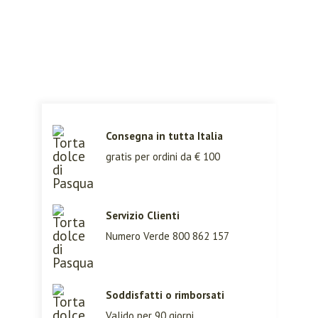
Consegna in tutta Italia
gratis per ordini da € 100
Servizio Clienti
LOGIN
REGISTER
Numero Verde 800 862 157
Sign in here.
Soddisfatti o rimborsati
Log into your account in just a few
Valido per 90 giorni