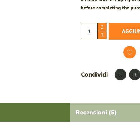
before completing the purc
Olio EVO Primissimo - 6 
AGGIU
Condividi
LOGIN
REGISTER
Recensioni (5)
Sign in here.