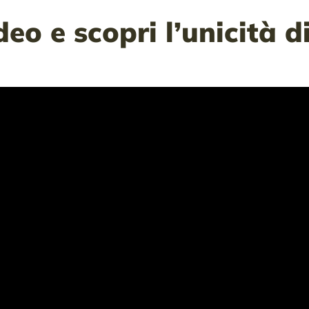
deo e scopri l’unicità d
REGISTER
Lost your password?
Please enter your username or email
address. You will receive a link to