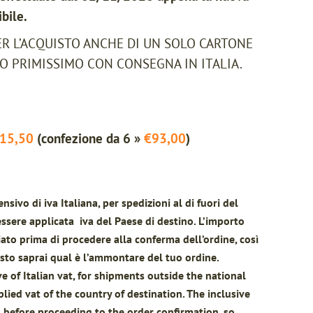
bile.
ER L’ACQUISTO ANCHE DI UN SOLO CARTONE
IO PRIMISSIMO CON CONSEGNA IN ITALIA.
15,50
(confezione da 6 »
€93,00
)
nsivo di iva Italiana, per spedizioni al di fuori del
essere applicata iva del Paese di destino. L’importo
to prima di procedere alla conferma dell’ordine, così
sto saprai qual è l’ammontare del tuo ordine.
ve of Italian vat, for shipments outside the national
plied vat of the country of destination. The inclusive
 before proceeding to the order confirmation, so