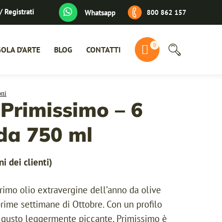
/ Registrati
800 862 157
Whatsapp
RIA DI FAMIGLIA
I VALORI CHE COLTIVIAMO
RISORSE
0
RA TERRA
METODO GUIDOBALDI
NEWS
GOLA D’ARTE
BLOG
CONTATTI
TOIO
IL BLENDING
EVENTI
RE
DEGUSTAZIONE
RICETTE
UNICITÀ CERTIFICATA
Primissimo – 6
IGLIA
LORI CHE COLTIVIAMO
RISORSE
ZIE
DO GUIDOBALDI
NEWS
 da 750 ml
UALI
LENDING
EVENTI
STAZIONE
RICETTE
i dei clienti)
ITÀ CERTIFICATA
primo olio extravergine dell’anno da olive
rime settimane di Ottobre. Con un profilo
n gusto leggermente piccante, Primissimo è