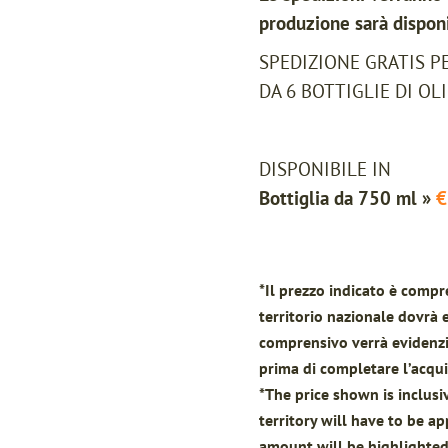
produzione sarà disponi
SPEDIZIONE GRATIS P
DA 6 BOTTIGLIE DI OL
DISPONIBILE IN
Bottiglia da 750 ml »
€
*Il prezzo indicato è compre
territorio nazionale dovrà 
comprensivo verrà evidenzia
prima di completare l’acqui
*The price shown is inclusi
territory will have to be ap
amount will be highlighted