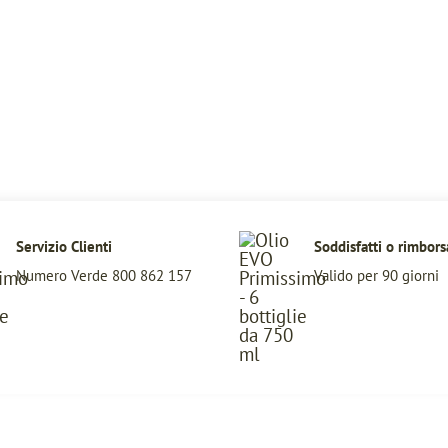
Log into your account in just a few
steps.
Remember me
Servizio Clienti
Soddisfatti o rimbors
Numero Verde 800 862 157
Lost your password?
Valido per 90 giorni
LOGIN
Register now.
Set up a free account today.