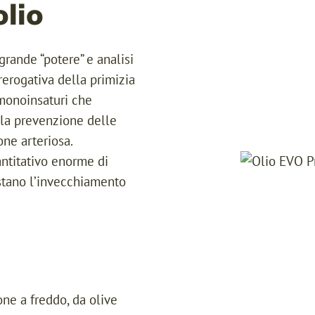
olio
grande “potere” e analisi
erogativa della primizia
 monoinsaturi che
ella prevenzione delle
one arteriosa.
antitativo enorme di
astano l’invecchiamento
ne a freddo, da olive