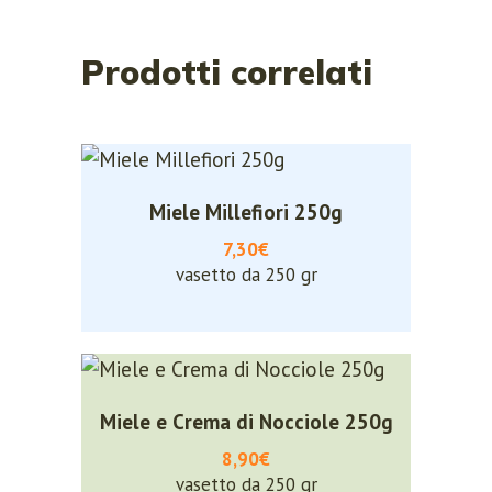
Register now.
Prodotti correlati
Set up a free account today.
Miele Millefiori 250g
7,30€
vasetto da 250 gr
Miele e Crema di Nocciole 250g
8,90€
REGISTER
vasetto da 250 gr