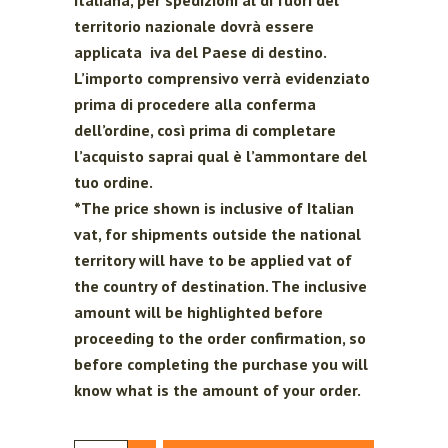
Italiana, per spedizioni al di fuori del
territorio nazionale dovrà essere
applicata iva del Paese di destino.
L’importo comprensivo verrà evidenziato
prima di procedere alla conferma
dell’ordine, così prima di completare
l’acquisto saprai qual è l’ammontare del
tuo ordine.
*The price shown is inclusive of Italian
vat, for shipments outside the national
territory will have to be applied vat of
the country of destination. The inclusive
amount will be highlighted before
proceeding to the order confirmation, so
before completing the purchase you will
know what is the amount of your order.
LOGIN
REGISTER
Miele di eucalipto 250g quantity