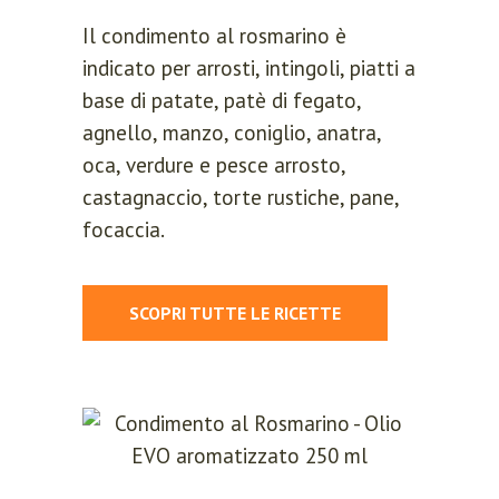
Il condimento al rosmarino è
Lost your password?
indicato per arrosti, intingoli, piatti a
Please enter your username or email
base di patate, patè di fegato,
address. You will receive a link to
agnello, manzo, coniglio, anatra,
create a new password via email.
oca, verdure e pesce arrosto,
castagnaccio, torte rustiche, pane,
focaccia.
RESET PASSWORD
SCOPRI TUTTE LE RICETTE