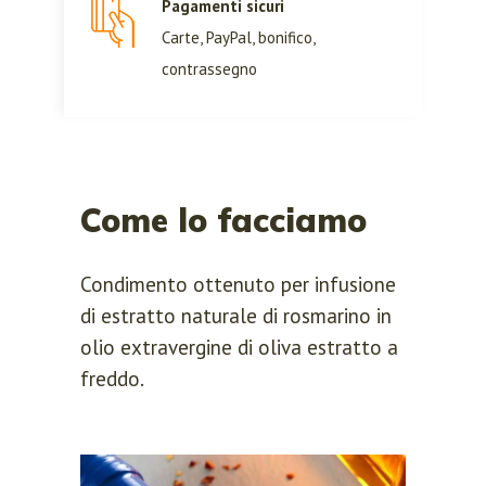
Pagamenti sicuri
LOGIN
REGISTER
Carte, PayPal, bonifico,
contrassegno
Sign in here.
Log into your account in just a few
steps.
Come lo facciamo
Condimento ottenuto per infusione
di estratto naturale di rosmarino in
olio extravergine di oliva estratto a
freddo.
Remember me
Lost your password?