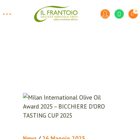
0
News
/
26 Maggio 2025