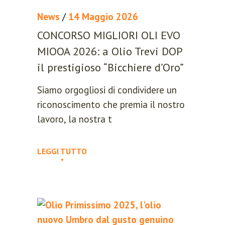
Sign in here.
News
/
14 Maggio 2026
Log into your account in just a few
CONCORSO MIGLIORI OLI EVO
steps.
MIOOA 2026: a Olio Trevi DOP
il prestigioso “Bicchiere d’Oro”
Siamo orgogliosi di condividere un
riconoscimento che premia il nostro
lavoro, la nostra t
Remember me
LEGGI TUTTO
Lost your password?
LOGIN