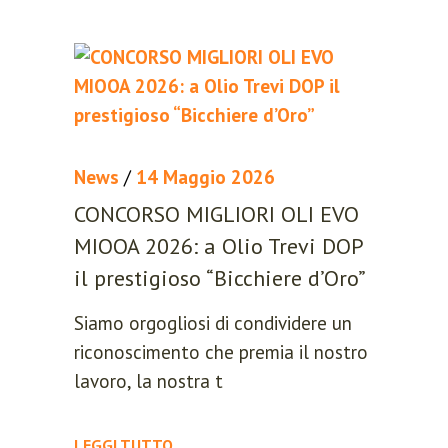
News
/
14 Maggio 2026
CONCORSO MIGLIORI OLI EVO
MIOOA 2026: a Olio Trevi DOP
LOGIN
REGISTER
il prestigioso “Bicchiere d’Oro”
Siamo orgogliosi di condividere un
Sign in here.
riconoscimento che premia il nostro
Log into your account in just a few
lavoro, la nostra t
steps.
LEGGI TUTTO