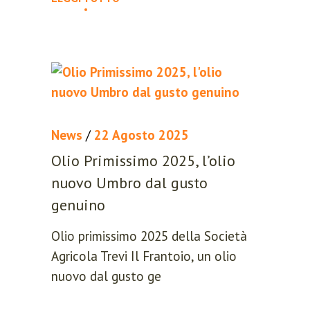
Remember me
Lost your password?
News
/
22 Agosto 2025
Olio Primissimo 2025, l’olio
LOGIN
nuovo Umbro dal gusto
genuino
Register now.
Olio primissimo 2025 della Società
Set up a free account today.
Agricola Trevi Il Frantoio, un olio
nuovo dal gusto ge