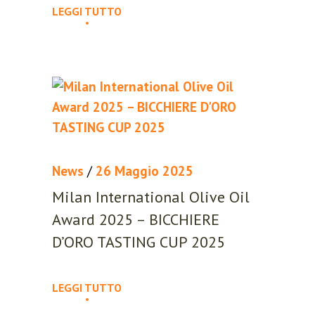
LEGGI TUTTO
REGISTER
News
/
26 Maggio 2025
Lost your password?
Milan International Olive Oil
Award 2025 – BICCHIERE
Please enter your username or email
D’ORO TASTING CUP 2025
address. You will receive a link to
create a new password via email.
LEGGI TUTTO